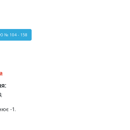
Ю № 104 - 158
а
я:
;
нює -1.