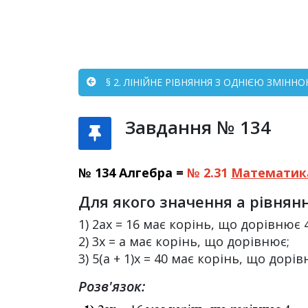
§ 2. ЛІНІЙНЕ РІВНЯННЯ З ОДНІЄЮ ЗМІННО
Завдання № 134
№ 134 Алгебра =
№ 2.31
Математик
Для якого значення а рівнянн
1) 2ах = 16 має корінь, що дорівнює 4
2) 3х = а має корінь, що дорівнює;
3) 5(а + 1)х = 40 має корінь, що дорів
Розв'язок: