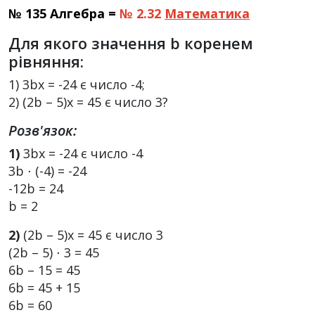
№ 135 Алгебра =
№ 2.32
Математика
Для якого значення b коренем
рівняння:
1) 3bx = -24 є число -4;
2) (2b – 5)x = 45 є число 3?
Розв'язок:
1)
3bx = -24 є число -4
3b ⋅ (-4) = -24
-12b = 24
b = 2
2)
(2b – 5)x = 45 є число 3
(2b – 5) ⋅ 3 = 45
6b – 15 = 45
6b = 45 + 15
6b = 60