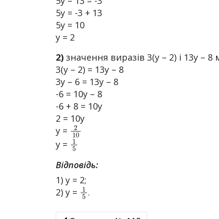
5у – 13 = -3
5у = -3 + 13
5у = 10
у = 2
2)
значення виразів 3(у – 2) і 13у – 8
3(у – 2) = 13у – 8
3у – 6 = 13у – 8
-6 = 10у – 8
-6 + 8 = 10у
2 = 10у
2
10
у =
1
5
у =
Відповідь:
1) у = 2;
1
5
2) у =
.