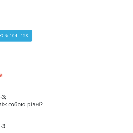
Ю № 104 - 158
а
-3;
 між собою рівні?
-3