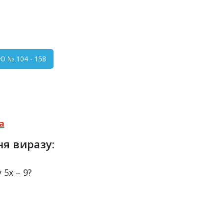
Ю № 104 - 158
а
ня виразу:
 5х – 9?