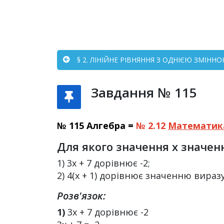
§ 2. ЛІНІЙНЕ РІВНЯННЯ З ОДНІЄЮ ЗМІННО
Завдання № 115
№ 115 Алгебра =
№ 2.12
Математик
Для якого значення х значен
1) 3х + 7 дорівнює -2;
2) 4(х + 1) дорівнює значенню виразу
Розв'язок:
1)
3х + 7 дорівнює -2