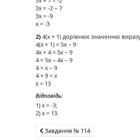
3х + 7 = -2
3х = -2 – 7
3х = -9
х = -3
2)
4(х + 1) дорівнює значенню виразу
4(х + 1) = 5х – 9
4х + 4 = 5х – 9
4 = 5х – 4х – 9
4 = х – 9
4 + 9 = х
х = 13
Відповідь:
1) х = -3;
2) х = 13.
Завдання № 114
Завдання № 114