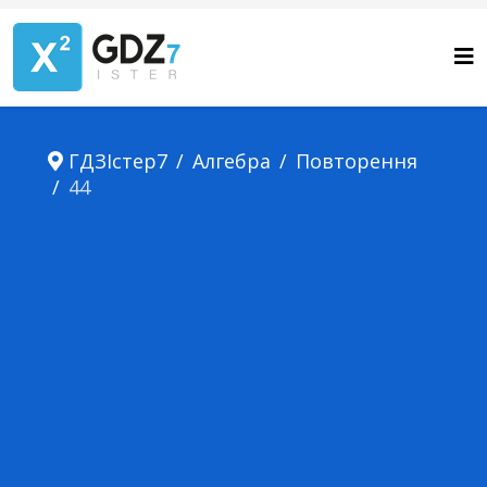
ГДЗІстер7
Алгебра
Повторення
44