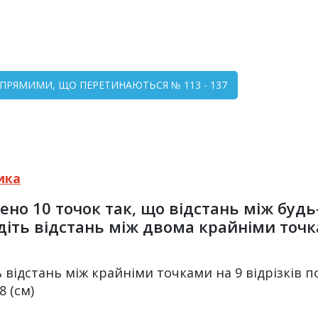
А ПРЯМИМИ, ЩО ПЕРЕТИНАЮТЬСЯ № 113 - 137
ика
ено 10
точок так, що відстань між буд
діть відстань між двома крайніми точк
відстань між крайніми точками на 9 відрізків по
8 (см)