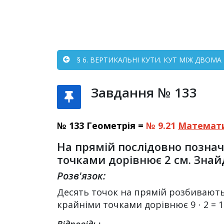
§ 6. ВЕРТИКАЛЬНІ КУТИ. КУТ МІЖ ДВОМ
Завдання № 133
№ 133 Геометрія =
№ 9.21
Математ
На прямій послідовно познач
точками дорівнює 2 см. Знай
Розв'язок:
Десять точок на прямій розбивають 
крайніми точками дорівнює 9 ⋅ 2 = 1