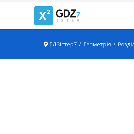
ГДЗІстер7
Геометрія
Розділ