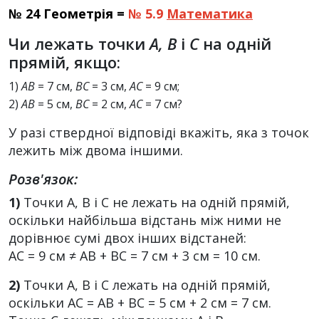
№ 24 Геометрія =
№ 5.9
Математика
Чи лежать точки
А, В
і
С
на одній
прямій, якщо:
1)
АВ
= 7 см,
ВС
= 3 см,
АС
= 9 см;
2)
АВ
= 5 см,
ВС
= 2 см,
АС
= 7 см?
У разі ствердної відповіді вкажіть, яка з точок
лежить між двома іншими.
Розв'язок:
1)
Точки А, В і С не лежать на одній прямій,
оскільки найбільша відстань між ними не
дорівнює сумі двох інших відстаней:
АС = 9 см ≠ АВ + ВС = 7 см + 3 см = 10 см.
2)
Точки А, В і С лежать на одній прямій,
оскільки АС = АВ + ВС = 5 см + 2 см = 7 см.