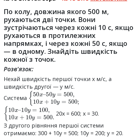
По колу, довжина якого 500 м,
рухаються дві точки. Вони
зустрічаються через кожні 10 с, якщо
рухаються в протилежних
напрямках, і через кожні 50 с, якщо
— в одному. Знайдіть швидкість
кожної з точок.
Розв'язок:
Нехай швидкість першої точки х м/с, а
швидкість другої — у м/с.
{
50
50
y
x
=
–
500
,
10
x
+
10
y
=
500
;
Система
{
10
10
y
x
=
–
100
,
10
x
+
10
y
=
500.
20x = 600; x = 30.
З другого рівняння першої системи
отримаємо: 300 + 10y = 500; 10y = 200; у = 20.