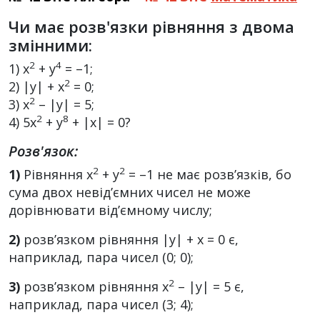
Чи має розв'язки рівняння з двома
змінними:
2
4
1) x
+ y
= –1;
2
2) |y| + x
= 0;
2
3) x
– |y| = 5;
2
8
4) 5x
+ y
+ |x| = 0?
Розв'язок:
2
2
1)
Рівняння x
+ y
= –1 не має розв’язків, бо
сума двох невід’ємних чисел не може
дорівнювати від’ємному числу;
2)
розв’язком рівняння |у| + х = 0 є,
наприклад, пара чисел (0; 0);
2
3)
розв’язком рівняння x
– |у| = 5 є,
наприклад, пара чисел (3; 4);