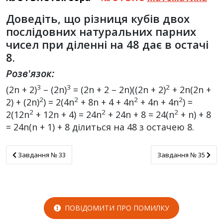
Доведіть, що різниця кубів двох
послідовних натуральних парних
чисел при діленні на 48 дає в остачі
8.
Розв'язок:
3
3
2
(2n + 2)
– (2n)
= (2n + 2 – 2n)((2n + 2)
+ 2n(2n +
2
2
2
2
2) + (2n)
) = 2(4n
+ 8n + 4 + 4n
+ 4n + 4n
) =
2
2
2
2(12n
+ 12n + 4) = 24n
+ 24n + 8 = 24(n
+ n) + 8
= 24n(n + 1) + 8 ділиться на 48 з остачею 8.
Завдання № 33
Завдання № 35
Завдання № 33
Завдання № 35
ПОВІДОМИТИ ПРО ПОМИЛКУ