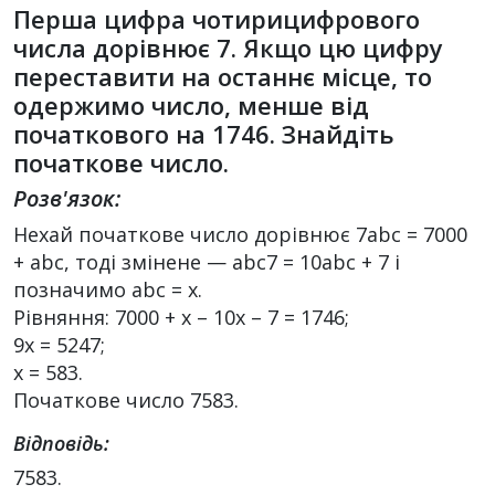
Перша цифра чотирицифрового
числа дорівнює 7. Якщо цю цифру
переставити на останнє місце, то
одержимо число, менше від
початкового на 1746. Знайдіть
початкове число.
Розв'язок:
Нехай початкове число дорівнює 7abc = 7000
+ abc, тоді змінене — abc7 = 10abc + 7 і
позначимо abc = х.
Рівняння: 7000 + х – 10x – 7 = 1746;
9х = 5247;
х = 583.
Початкове число 7583.
Відповідь:
7583.