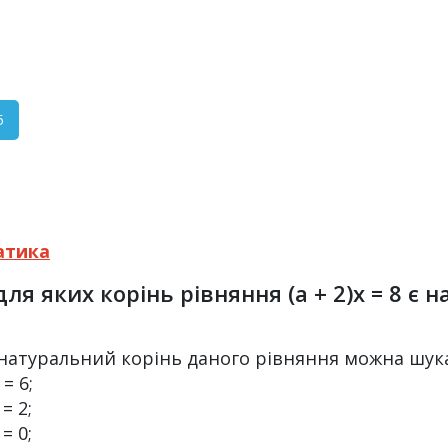
5
атика
 для яких корінь рівняння (a + 2)x = 8 є
2), то натуральний корінь даного рівняння можна шук
 = 6;
 = 2;
 = 0;