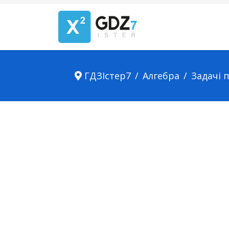
ГДЗІстер7
Алгебра
Задачі 