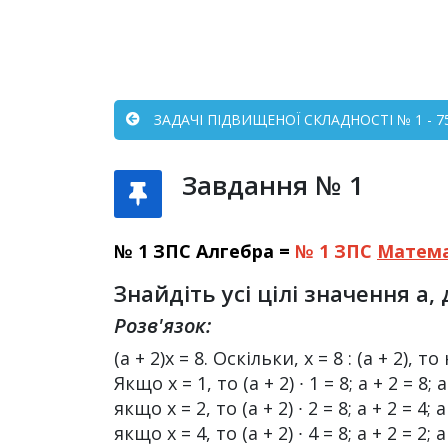
ЗАДАЧІ ПІДВИЩЕНОЇ СКЛАДНОСТІ № 1 - 7
Завдання № 1
№ 1 ЗПС Алгебра =
№ 1 ЗПС
Матем
Знайдіть усі цілі значення a,
Розв'язок:
(а + 2)х = 8. Оскільки, х = 8 : (а + 
Якщо х = 1, то (a + 2) ∙ 1 = 8; а + 2 = 8; a
якщо х = 2, то (a + 2) ∙ 2 = 8; а + 2 = 4; а
якщо х = 4, то (а + 2) ∙ 4 = 8; а + 2 = 2; а