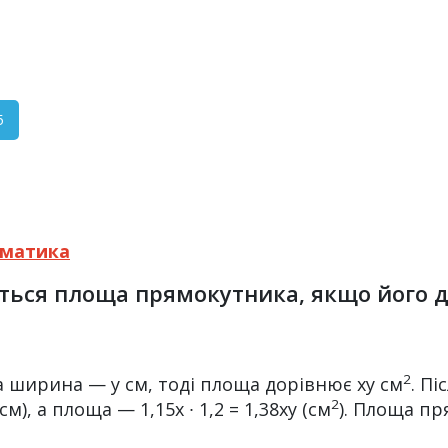
5
матика
иться площа прямокутника, якщо його 
2
а ширина — y см, тоді площа дорівнює ху см
. Пі
2
см), а площа — 1,15х ∙ 1,2 = 1,38xy (см
). Площа пр