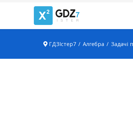
ГДЗІстер7
Алгебра
Задачі 