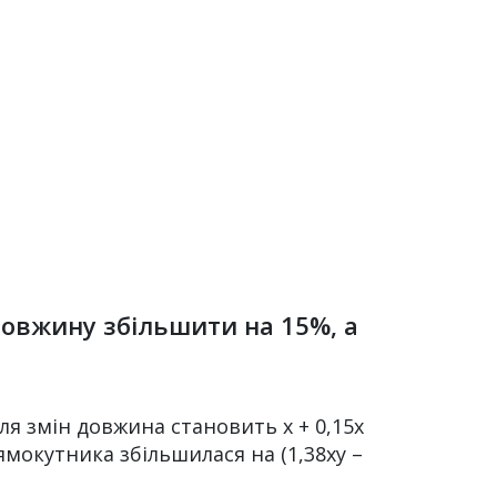
довжину збільшити на 15%, а
сля змін довжина становить х + 0,15х
ямокутника збільшилася на (1,38хy –