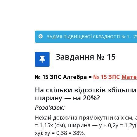
ЗАДАЧІ ПІДВИЩЕНОЇ СКЛАДНОСТІ № 1 - 7
Завдання № 15
№ 15 ЗПС Алгебра =
№ 15 ЗПС
Мате
На скільки відсотків збільш
ширину — на 20%?
Розв'язок:
Нехай довжина прямокутника х см, 
= 1,15х (см), ширина — y + 0,2y = 1,2y(
хy): ху = 0,38 = 38%.