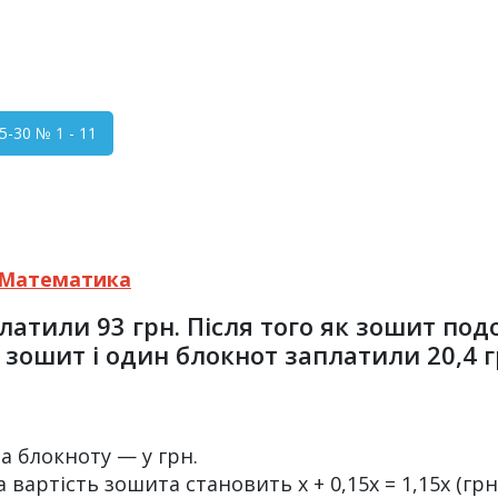
-30 № 1 - 11
Математика
платили 93 грн. Після того як зошит по
зошит і один блокнот заплатили 20,4 г
а блокноту — у грн.
 вартість зошита становить х + 0,15х = 1,15х (грн),