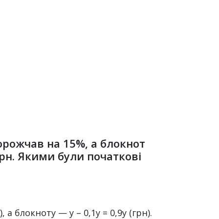
дорожчав на 15%, а блокнот
рн. Якими були початкові
 а блокноту — y – 0,1y = 0,9y (грн).