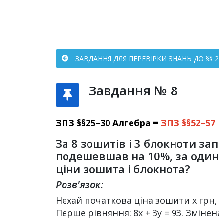
ЗАВДАННЯ ДЛЯ ПЕРЕВІРКИ ЗНАНЬ ДО §§ 25
Завдання № 8
ЗПЗ §§25–30 Алгебра =
ЗПЗ §§52–57
За 8 зошитів і 3 блокноти за
подешевшав на 10%, за один 
ціни зошита і блокнота?
Розв'язок:
Нехай початкова ціна зошити х грн, 
Перше рівняння: 8х + 3у = 93. Змінена