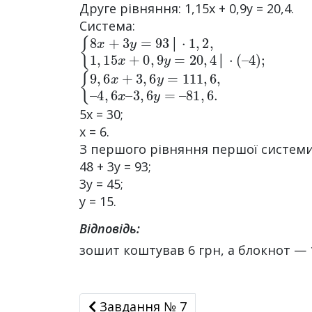
Друге рівняння: 1,15х + 0,9y = 20,4.
Система:
{
4
8
)
;
x
+
3
y
=
93
│
⋅
1
,
2
,
1
,
15
x
+
0
,
9
y
=
20
,
4
│
⋅
(
│
│
{
4
9
,
6
,
6
x
x
–
+
3
3
,
6
,
6
y
y
=
=
–
111
81
,
6.
,
6
,
–
5x = 30;
х = 6.
З першого рівняння першої систем
48 + 3у = 93;
3y = 45;
у = 15.
Відповідь:
зошит коштував 6 грн, а блокнот — 
Завдання № 7
Завдання № 7