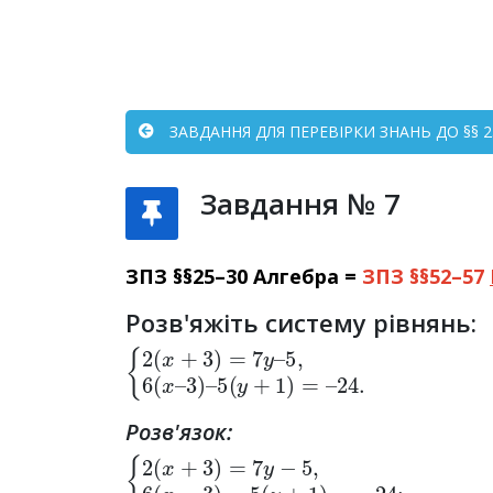
ЗАВДАННЯ ДЛЯ ПЕРЕВІРКИ ЗНАНЬ ДО §§ 25
Завдання № 7
ЗПЗ §§25–30 Алгебра =
ЗПЗ §§52–57
Розв'яжіть систему рівнянь:
{
5
2
(
y
(
x
+
+
1
3
)
=
)
=
–
7
24.
y
–
5
,
6
(
x
–
3
)
–
Розв'язок:
{
2
(
x
+
3
)
=
7
y
−
5
,
6
(
x
−
3
)
−
5
(
y
+
1
)
=
−
24
;