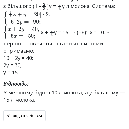
2
3
)
1
3
з більшого (1 –
y =
y л молока. Система:
{
6
1
–
2
2
x
y
+
=
y
–
=
90
20
;
|
·
2
,
–
{
5
x
x
+
=
2
–
y
50
=
40
;
,
–
1
3
x +
y = 15 | ∙ (–6); х = 10. З
першого рівняння останньої системи
отримаємо:
10 + 2y = 40;
2y = 30;
y = 15.
Відповідь:
У меншому бідоні 10 л молока, а у більшому —
15 л молока.
Завдання № 1324
Завдання № 1324