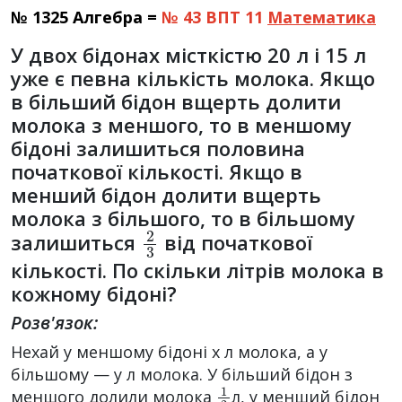
№ 1325 Алгебра =
№ 43 ВПТ 11
Математика
У двох бідонах місткістю 20 л і 15 л
уже є певна кількість молока. Якщо
в більший бідон вщерть долити
молока з меншого, то в меншому
бідоні залишиться половина
початкової кількості. Якщо в
менший бідон долити вщерть
молока з більшого, то в більшому
2
3
залишиться
від початкової
кількості. По скільки літрів молока в
кожному бідоні?
Розв'язок:
Нехай у меншому бідоні х л молока, а у
більшому — у л молока. У більший бідон з
1
2
меншого долили молока
л, у менший бідон