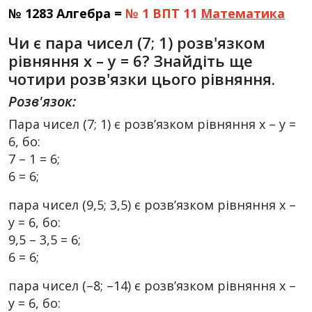
№ 1283 Алгебра =
№ 1 ВПТ 11
Математика
Чи є пара чисел (7; 1) розв'язком
рівняння x – y = 6? Знайдіть ще
чотири розв'язки цього рівняння.
Розв'язок:
Пара чисел (7; 1) є розв’язком рівняння х – у =
6, бо:
7 – 1 = 6;
6 = 6;
пара чисел (9,5; 3,5) є розв’язком рівняння х –
у = 6, бо:
9,5 – 3,5 = 6;
6 = 6;
пара чисел (–8; –14) є розв’язком рівняння х –
у = 6, бо: