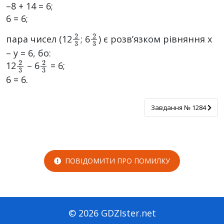
–8 + 14 = 6;
6 = 6;
2
3
2
3
пара чисел (12
; 6
) є розв’язком рівняння x
– у = 6, бо:
2
3
2
3
12
– 6
= 6;
6 = 6.
Завдання № 1284
Завдання № 1284
ПОВІДОМИТИ ПРО ПОМИЛКУ
© 2026 GDZIster.net