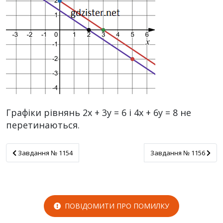
Графіки рівнянь 2x + 3y = 6 і 4x + 6y = 8 не
перетинаються.
Завдання № 1154
Завдання № 1156
Завдання № 1154
Завдання № 1156
ПОВІДОМИТИ ПРО ПОМИЛКУ