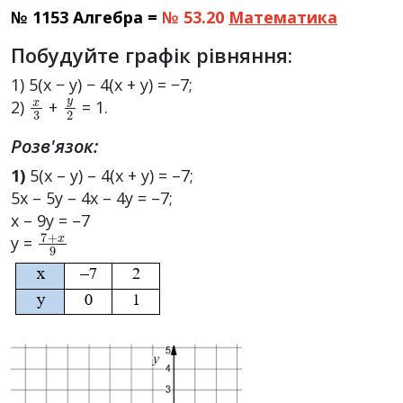
№ 1153 Алгебра =
№ 53.20
Математика
Побудуйте графік рівняння:
1) 5(x − y) − 4(x + y) = −7;
x
3
y
2
2)
+
= 1.
Розв'язок:
1)
5(x – y) – 4(x + y) = –7;
5x – 5y – 4x – 4y = –7;
x – 9y = –7
7
+
x
9
y =