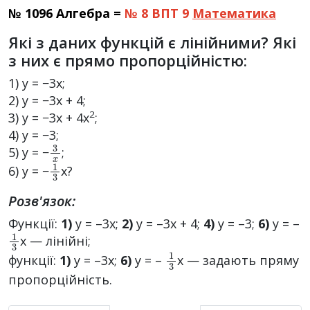
№ 1096 Алгебра =
№ 8 ВПТ 9
Математика
Які з даних функцій є лінійними? Які
з них є прямо пропорційністю:
1) y = −3x;
2) y = −3x + 4;
2
3) y = −3x + 4x
;
4) y = −3;
3
x
5) y = −
;
1
3
6) y = −
x?
Розв'язок:
Функції:
1)
у = –3х;
2)
у = –3х + 4;
4)
у = –3;
6)
у = –
1
3
х — лінійні;
1
3
функції:
1)
у = –3х;
6)
у = –
х — задають пряму
пропорційність.