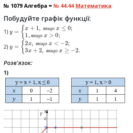
№ 1079 Алгебра =
№ 44.44
Математика
Побудуйте графік функції:
y
{
x
=
+
1
,
я
к
щ
о
x
≤
0
;
1
,
я
к
щ
о
x
>
0
;
1)
я
к
щ
о
я
к
щ
о
y
{
2
=
x
,
я
к
щ
о
x
<
−
2
;
3
x
+
2
,
я
к
щ
о
x
≥
−
2.
2)
я
к
щ
о
я
к
щ
о
Розв'язок:
1)