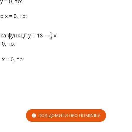
 = 0, то:
 х = 0, то:
1
3
а функції у = 18 –
x:
 0, то:
x = 0, то:
ПОВІДОМИТИ ПРО ПОМИЛКУ