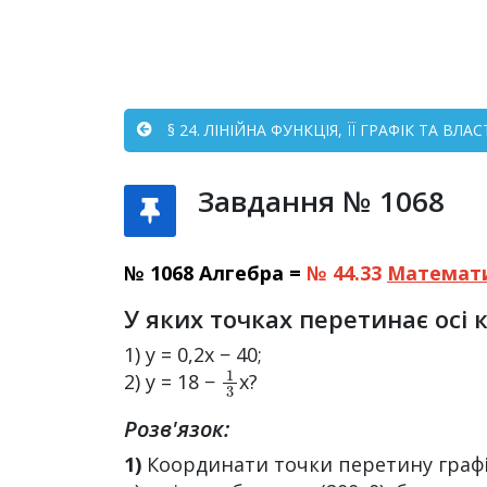
§ 24. ЛІНІЙНА ФУНКЦІЯ, ЇЇ ГРАФІК ТА ВЛА
Завдання № 1068
№ 1068 Алгебра =
№ 44.33
Математ
У яких точках перетинає осі 
1) y = 0,2x − 40;
1
3
2) y = 18 −
x?
Розв'язок:
1)
Координати точки перетину графіка 