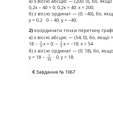
а) з віссю абсцис — (200; 0), бо, якщо у
0,2x – 40 = 0; 0,2х = 40; x = 200;
б) з віссю ординат — (0; –40), бо, якщо
у = 0,2 ∙ 0 – 40; у = –40;
2)
координати точки перетину графік
а) з віссю абсцис — (54; 0), бо, якщо =
1
3
1
3
18 –
х = 0; –
х = –18; х = 54
б) з віссю ординат — (0; 18), бо, якщо 
1
34
у = 18 –
∙ 0; y = 18.
Завдання № 1067
Завдання № 1067