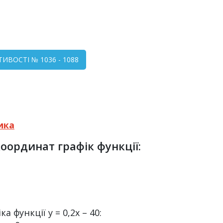
СТИВОСТІ № 1036 - 1088
ика
координат графік функції:
функції у = 0,2х – 40: