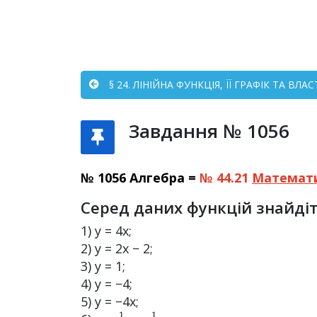
§ 24. ЛІНІЙНА ФУНКЦІЯ, ЇЇ ГРАФІК ТА ВЛА
Завдання № 1056
№ 1056 Алгебра =
№ 44.21
Математ
Серед даних функцій знайдіть
1) y = 4x;
2) y = 2x − 2;
3) y = 1;
4) y = −4;
5) y = −4x;
1
4
1
4