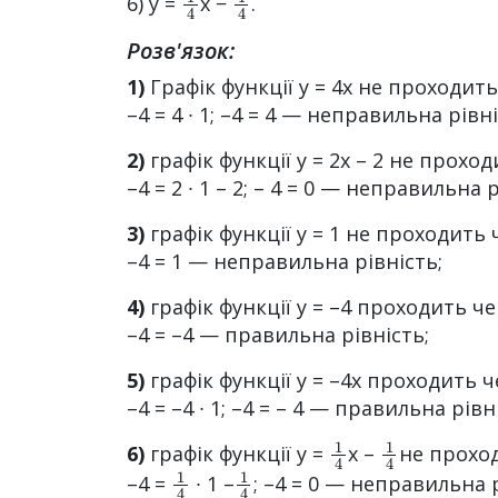
6) y =
x −
.
Розв'язок:
1)
Графік функції у = 4x не проходить 
–4 = 4 ∙ 1; –4 = 4 — неправильна рівні
2)
графік функції y = 2x – 2 не проходи
–4 = 2 ∙ 1 – 2; – 4 = 0 — неправильна 
3)
графік функції у = 1 не проходить че
–4 = 1 — неправильна рівність;
4)
графік функції у = –4 проходить чере
–4 = –4 — правильна рівність;
5)
графік функції у = –4x проходить чер
–4 = –4 ∙ 1; –4 = – 4 — правильна рівн
1
4
1
4
6)
графік функції у =
x –
не проход
1
4
1
4
–4 =
∙ 1 –
; –4 = 0 — неправильна р