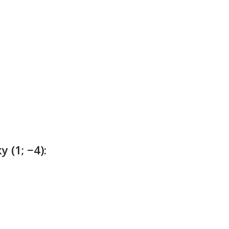
 (1; −4):