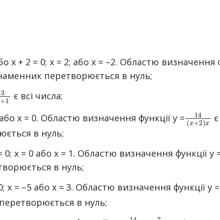
 0 або х + 2 = 0; х = 2; або х = –2. Областю визначення
 знаменник перетворюється в нуль;
3
x
2
+
1
є всі числа;
14
(
x
+
2
)
 –2 або х = 0. Областю визначення функції у =
є
ється в нуль;
– 1 = 0; x = 0 або х = 1. Областю визначення функції у 
ворюється в нуль;
3 = 0; х = –5 або х = 3. Областю визначення функції у 
 перетворюється в нуль;
14
x
+
3
7
1
х
–