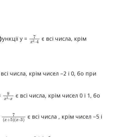
7
4
x
2
–
 функції у =
є всі числа, крім
x
 всі числа, крім чисел –2 і 0, бо при
9
x
x
2
–
=
є всі числа, крім чисел 0 i 1, бо
7
(
x
(
–
x
3
+
)
5
)
=
є всі числа , крім чисел –5 і