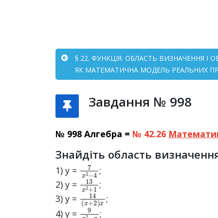
§ 22. ФУНКЦІЯ. ОБЛАСТЬ ВИЗНАЧЕННЯ І
ЯК МАТЕМАТИЧНА МОДЕЛЬ РЕАЛЬНИХ ПРО
Завдання № 998
№ 998 Алгебра =
№ 42.26
Математи
Знайдіть область визначення
7
x
2
−
4
1) y =
;
13
x
2
+
1
2) y =
;
14
(
x
+
2
)
x
3) y =
;
9
x
2
−
x
4) y =
;