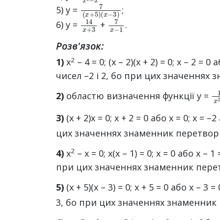
7
(
x
(
−
x
+
3
5
)
)
5) y =
;
14
x
+
3
7
x
−
1
6) y =
+
.
Розв'язок:
2
1)
x
– 4 = 0; (х – 2)(х + 2) = 0; х – 2 =
чисел –2 і 2, бо при цих значеннях
1
2)
областю визначення функції у =
3)
(х + 2)х = 0; х + 2 = 0 або х = 0; х =
цих значеннях знаменник перетворю
2
4)
x
– х = 0; х(х – 1) = 0; х = 0 або x 
при цих значеннях знаменник перет
5)
(х + 5)(х – 3) = 0; х + 5 = 0 або х – 
3, бо при цих значеннях знаменник