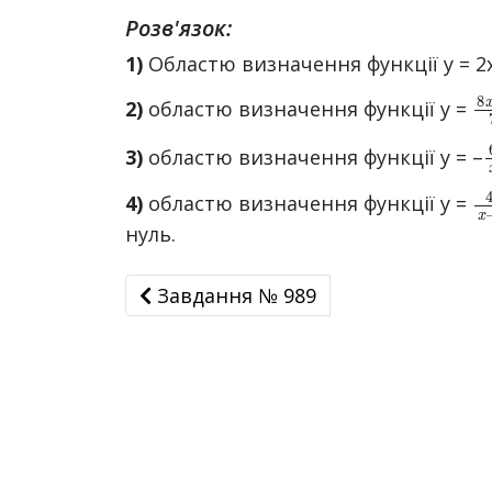
Розв'язок:
1)
Областю визначення функції y = 2х 
8
3
2)
областю визначення функції у =
3)
областю визначення функції y = –
4
3
4)
областю визначення функції у =
нуль.
Завдання № 989
Завдання № 989