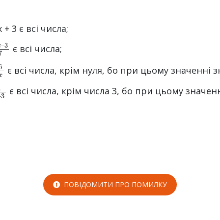
+ 3 є всі числа;
x
7
–
є всі числа;
6
x
є всі числа, крім нуля, бо при цьому значенні
x
–
є всі числа, крім числа 3, бо при цьому знач
ПОВІДОМИТИ ПРО ПОМИЛКУ