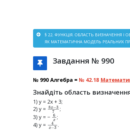
§ 22. ФУНКЦІЯ. ОБЛАСТЬ ВИЗНАЧЕННЯ І
ЯК МАТЕМАТИЧНА МОДЕЛЬ РЕАЛЬНИХ ПРО
Завдання № 990
№ 990 Алгебра =
№ 42.18
Математи
Знайдіть область визначення
1) y = 2x + 3;
8
x
−
3
7
2) y =
;
6
x
3) y = −
;
4
x
−
3
4) y =
.