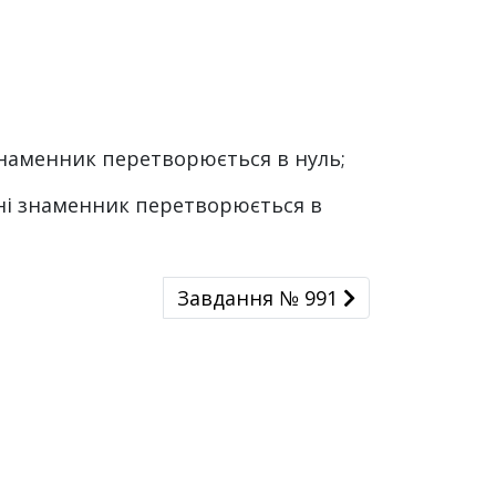
 знаменник перетворюється в нуль;
енні знаменник перетворюється в
Завдання № 991
Завдання № 991