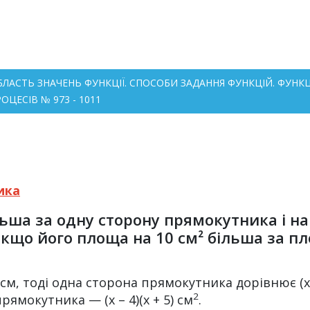
 ОБЛАСТЬ ЗНАЧЕНЬ ФУНКЦІЇ. СПОСОБИ ЗАДАННЯ ФУНКЦІЙ. ФУ
ЦЕСІВ № 973 - 1011
ика
ьша за одну сторону прямокутника і на
якщо його площа на 10 см² більша за п
, тоді одна сторона прямокутника дорівнює (x – 4
2
 прямокутника — (х – 4)(х + 5) см
.