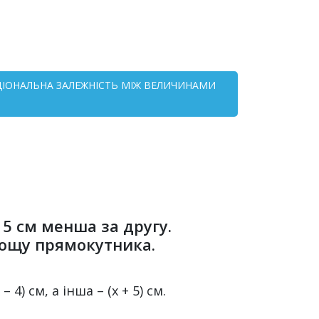
НКЦІОНАЛЬНА ЗАЛЕЖНІСТЬ МІЖ ВЕЛИЧИНАМИ
 5 см менша за другу.
лощу прямокутника.
) см, а інша – (х + 5) см.