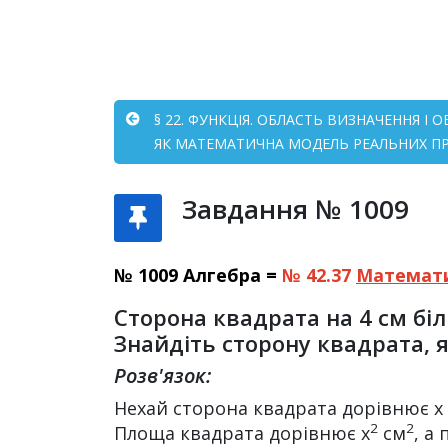
§ 22. ФУНКЦІЯ. ОБЛАСТЬ ВИЗНАЧЕННЯ І
ЯК МАТЕМАТИЧНА МОДЕЛЬ РЕАЛЬНИХ ПРО
Завдання № 1009
№ 1009 Алгебра =
№ 42.37
Математ
Сторона квадрата на 4 см біл
Знайдіть сторону квадрата, 
Розв'язок:
Нехай сторона квадрата дорівнює х см
2
2
Площа квадрата дорівнює х
см
, а