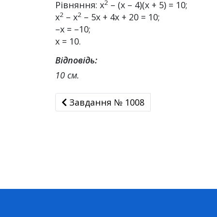
2
Рівняння: x
– (x – 4)(x + 5) = 10;
2
2
х
– х
– 5х + 4х + 20 = 10;
–x = –10;
x = 10.
Відповідь:
10 см.
Завдання № 1008
Завдання № 1008