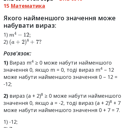
15
Математика
Якого найменшого значення може
набувати вираз:
m
4
−
12
;
1)
(
a
+
2
)
8
+
7
?
2)
Розв'язок:
4
1)
Вираз m
≥ 0 може набути найменшого
4
значення 0, якщо m = 0, тоді вираз m
– 12
може набути найменшого значення 0 – 12 =
-12;
8
2)
вираз (a + 2)
≥ 0 може набути найменшого
8
значення 0, якщо a = -2, тоді вираз (a + 2)
+ 7
може набути найменшого значення 0 + 7 = 7.
1) -12;