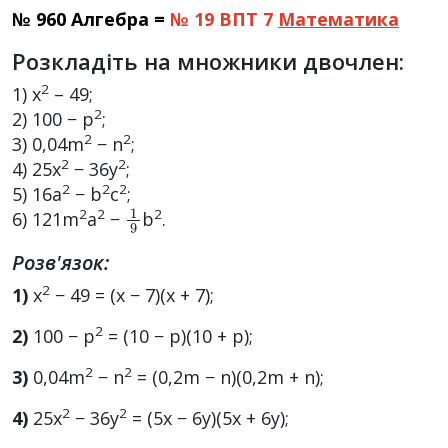
№ 960 Алгебра =
№ 19 ВПТ 7
Математика
Розкладіть на множники двочлен:
2
1) x
– 49;
2
2) 100 − p
;
2
2
3) 0,04m
− n
;
2
2
4) 25x
− 36y
;
2
2
2
5) 16a
− b
c
;
1
9
2
2
2
6) 121m
a
−
b
.
Розв'язок:
2
1)
x
− 49 = (x − 7)(x + 7);
2
2)
100 − p
= (10 − p)(10 + p);
2
2
3)
0,04m
− n
= (0,2m − n)(0,2m + n);
2
2
4)
25x
− 36y
= (5x − 6y)(5x + 6y);