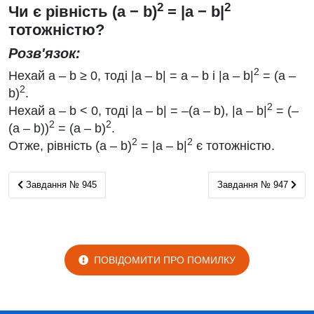
2
2
Чи є рівність (a − b)
= |a − b|
тотожністю?
Розв'язок:
2
Нехай а – b ≥ 0, тоді |a – b| = a – b i |a – b|
= (а –
2
b)
.
2
Нехай а – b < 0, тоді |а – b| = –(а – b), |а – b|
= (–
2
2
(а – b))
= (а – b)
.
2
2
Отже, рівність (а – b)
= |a – b|
є тотожністю.
Завдання № 945
Завдання № 947
Завдання № 945
Завдання № 947
ПОВІДОМИТИ ПРО ПОМИЛКУ