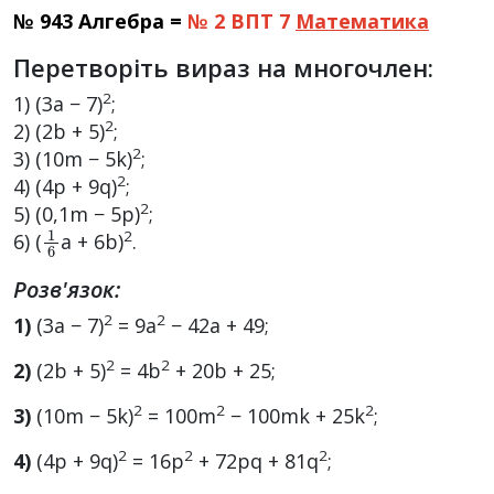
№ 943 Алгебра =
№ 2 ВПТ 7
Математика
Перетворіть вираз на многочлен:
2
1) (3a − 7)
;
2
2) (2b + 5)
;
2
3) (10m − 5k)
;
2
4) (4p + 9q)
;
2
5) (0,1m − 5p)
;
1
6
2
6) (
a + 6b)
.
Розв'язок:
2
2
1)
(3a − 7)
= 9a
− 42a + 49;
2
2
2)
(2b + 5)
= 4b
+ 20b + 25;
2
2
2
3)
(10m − 5k)
= 100m
− 100mk + 25k
;
2
2
2
4)
(4p + 9q)
= 16p
+ 72pq + 81q
;