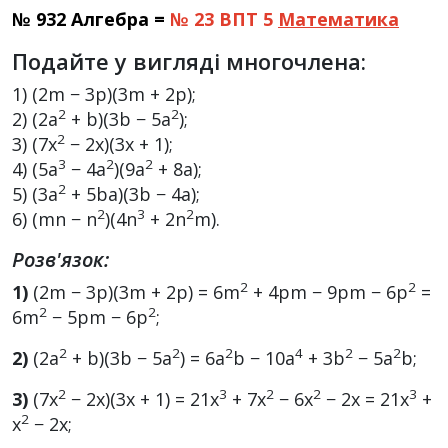
№ 932 Алгебра =
№ 23 ВПТ 5
Математика
Подайте у вигляді многочлена:
1) (2m − 3p)(3m + 2p);
2
2
2) (2a
+ b)(3b − 5a
);
2
3) (7x
− 2x)(3x + 1);
3
2
2
4) (5a
− 4a
)(9a
+ 8a);
2
5) (3a
+ 5ba)(3b − 4a);
2
3
2
6) (mn − n
)(4n
+ 2n
m).
Розв'язок:
2
2
1)
(2m − 3p)(3m + 2p) = 6m
+ 4pm − 9pm − 6p
=
2
2
6m
− 5pm − 6p
;
2
2
2
4
2
2
2)
(2a
+ b)(3b − 5a
) = 6a
b − 10a
+ 3b
− 5a
b;
2
3
2
2
3
3)
(7x
− 2x)(3x + 1) = 21x
+ 7x
− 6x
− 2x = 21x
+
2
x
− 2x;