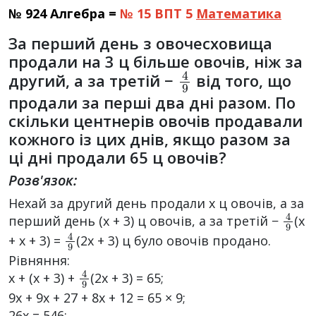
№ 924 Алгебра =
№ 15 ВПТ 5
Математика
За перший день з овочесховища
продали на 3 ц більше овочів, ніж за
4
9
другий, а за третій −
від того, що
продали за перші два дні разом. По
скільки центнерів овочів продавали
кожного із цих днів, якщо разом за
ці дні продали 65 ц овочів?
Розв'язок:
Нехай за другий день продали x ц овочів, а за
4
9
перший день (x + 3) ц овочів, а за третій −
(x
4
9
+ x + 3) =
(2x + 3) ц було овочів продано.
Рівняння:
4
9
x + (x + 3) +
(2x + 3) = 65;
9x + 9x + 27 + 8x + 12 = 65 × 9;
26x = 546;