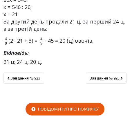
x = 546 : 26;
x = 21.
За другий день продали 21 ц, за перший 24 ц,
а за третій день:
4
9
4
9
(2 · 21 + 3) =
· 45 = 20 (ц) овочів.
Відповідь:
21 ц; 24 ц; 20 ц.
Завдання № 923
Завдання № 925
Завдання № 923
Завдання № 925
ПОВІДОМИТИ ПРО ПОМИЛКУ