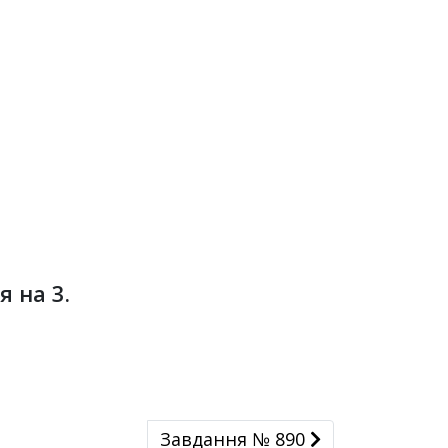
 на 3.
Завдання № 890
Завдання № 890