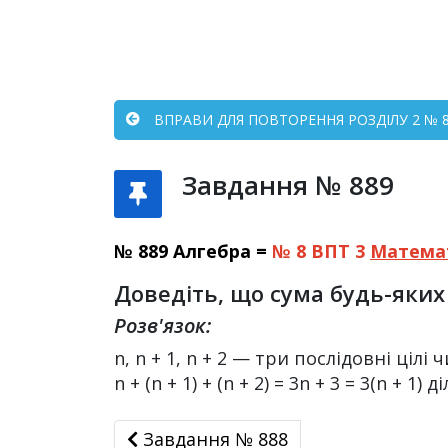
ВПРАВИ ДЛЯ ПОВТОРЕННЯ РОЗДІЛУ 2 № 88
Завдання № 889
№ 889 Алгебра =
№ 8 ВПТ 3
Матема
Доведіть, що сума будь-яких 
Розв'язок:
n, n + 1, n + 2 — три послідовні цілі 
n + (n + 1) + (n + 2) = 3n + 3 = 3(n + 1) 
Завдання № 888
Завдання № 888