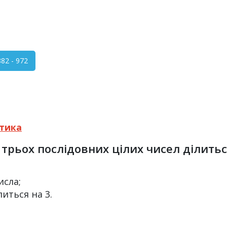
2 - 972
тика
трьох послідовних цілих чисел ділиться
числа;
ділиться на 3.