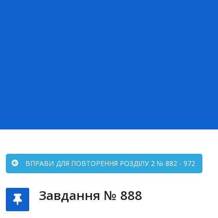
ВПРАВИ ДЛЯ ПОВТОРЕННЯ РОЗДІЛУ 2 № 882 - 972
Завдання № 888