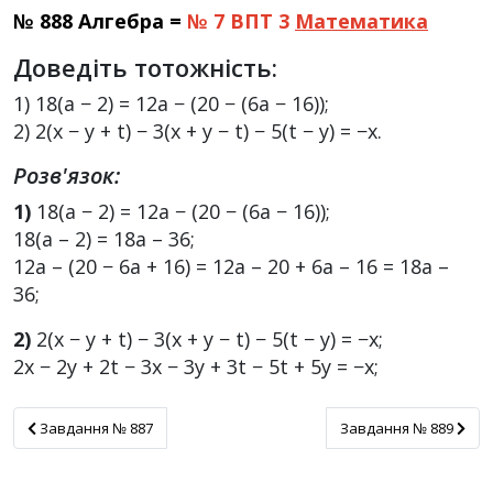
№ 888 Алгебра =
№ 7 ВПТ 3
Математика
Доведіть тотожність:
1) 18(a − 2) = 12a − (20 − (6a − 16));
2) 2(x − y + t) − 3(x + y − t) − 5(t − y) = −x.
Розв'язок:
1)
18(a − 2) = 12a − (20 − (6a − 16));
18(a – 2) = 18a – 36;
12a – (20 − 6a + 16) = 12a ­– 20 + 6a – 16 = 18a –
36;
2)
2(x − y + t) − 3(x + y − t) − 5(t − y) = −x;
2x − 2y + 2t − 3x − 3y + 3t − 5t + 5y = −x;
Завдання № 887
Завдання № 889
Завдання № 887
Завдання № 889