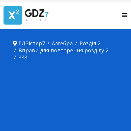
ГДЗІстер7
Алгебра
Розділ 2
Вправи для повторення розділу 2
888