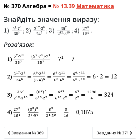
№ 370 Алгебра =
№ 13.39
Математика
Знайдіть значення виразу:
1
)
5
7
⋅
7
8
35
7
;
2
)
2
17
⋅
3
6
24
5
;
3
)
36
7
2
12
⋅
3
10
;
4
)
2
Розв'язок:
Завдання № 369
Завдання № 371
Завдання № 369
Завдання № 371