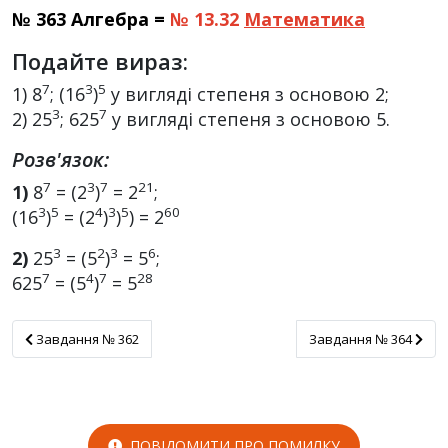
№ 363 Алгебра =
№ 13.32
Математика
Подайте вираз:
7
3
5
1) 8
; (16
)
у вигляді степеня з основою 2;
3
7
2) 25
; 625
у вигляді степеня з основою 5.
Розв'язок:
7
3
7
21
1)
8
= (2
)
= 2
;
3
5
4
3
5
60
(16
)
= (2
)
)
) = 2
3
2
3
6
2)
25
= (5
)
= 5
;
7
4
7
28
625
= (5
)
= 5
Завдання № 362
Завдання № 364
Завдання № 362
Завдання № 364
ПОВІДОМИТИ ПРО ПОМИЛКУ