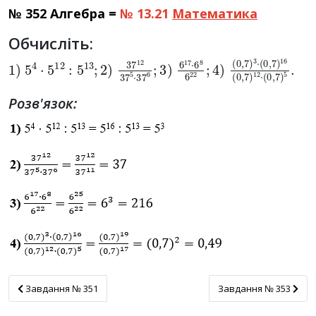
№ 352 Алгебра =
№ 13.21
Математика
Обчисліть:
1
)
5
4
⋅
5
12
:
5
13
;
2
)
37
12
37
5
⋅
37
6
;
3
)
6
17
⋅
6
8
6
22
;
4
Розв'язок:
Завдання № 351
Завдання № 353
Завдання № 351
Завдання № 353