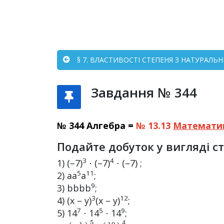
§ 7. ВЛАСТИВОСТІ СТЕПЕНЯ З НАТУРАЛЬ
Завдання № 344
№ 344 Алгебра =
№ 13.13
Математи
Подайте добуток у вигляді с
3
4
1) (–7)
⋅ (–7)
⋅ (–7) ;
5
11
2) аа
а
;
9
3) bbbb
;
3
12
4) (x – y)
(x – y)
;
7
5
9
5) 14
⋅ 14
⋅ 14
;
(
3
1
3
)
5
⋅
(
10
3
)
4