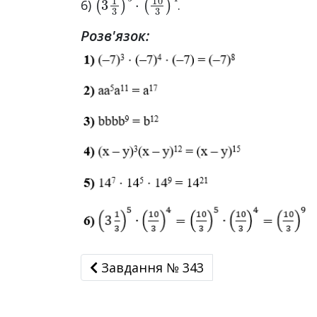
6)
.
Розв'язок:
Завдання № 343
Завдання № 343