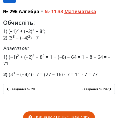
№ 296 Алгебра =
№ 11.33
Математика
Обчисліть:
2
3
2
1) (–1)
+ (–2)
– 8
;
3
2
2) (3
– (–4)
) ⋅ 7.
Розв'язок:
2
3
2
1)
(–1)
+ (–2)
– 8
= 1 + (–8) – 64 = 1 – 8 – 64 = –
71
3
2
2)
(3
– (–4)
) ⋅ 7 = (27 – 16) ⋅ 7 = 11 ⋅ 7 = 77
Завдання № 295
Завдання № 297
Завдання № 295
Завдання № 297
ПОВІДОМИТИ ПРО ПОМИЛКУ