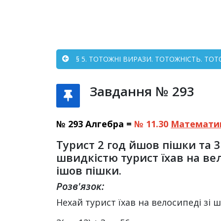
§ 5. ТОТОЖНІ ВИРАЗИ. ТОТОЖНІСТЬ. ТО
Завдання № 293
№ 293 Алгебра =
№ 11.30
Математи
Турист 2 год йшов пішки та 3
швидкістю турист їхав на вел
ішов пішки.
Розв'язок:
Нехай турист їхав на велосипеді зі ш