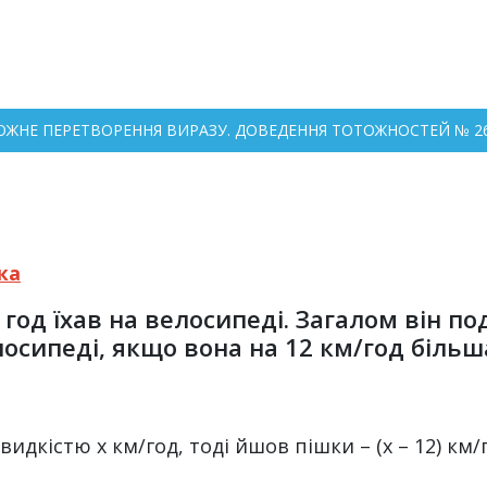
ТОЖНЕ ПЕРЕТВОРЕННЯ ВИРАЗУ. ДОВЕДЕННЯ ТОТОЖНОСТЕЙ № 264
ка
 год їхав на велосипеді. Загалом він по
осипеді, якщо вона на 12 км/год більша
видкістю х км/год, тоді йшов пішки – (х – 12) км