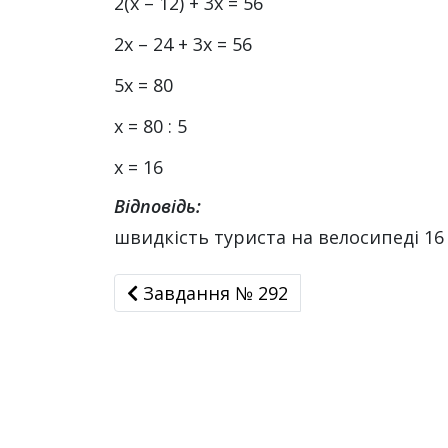
2(х – 12) + 3х = 56
2х – 24 + 3х = 56
5х = 80
х = 80 : 5
х = 16
Відповідь:
швидкість туриста на велосипеді 16 
Завдання № 292
Завдання № 292