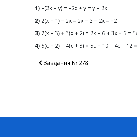
1)
–(2x – у) = –2х + у = у – 2х
2)
2(x – 1) – 2x = 2х – 2 – 2х = –2
3)
2(x – 3) + 3(x + 2) = 2х – 6 + 3х + 6 = 5
4)
5(c + 2) – 4(c + 3) = 5с + 10 – 4с – 12 =
Завдання № 278
Завдання № 278