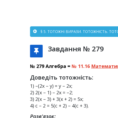
§ 5. ТОТОЖНІ ВИРАЗИ. ТОТОЖНІСТЬ. ТО
Завдання № 279
№ 279 Алгебра =
№ 11.16
Математи
Доведіть тотожність:
1) –(2x – у) = у – 2x;
2) 2(x – 1) – 2x = –2;
3) 2(x – 3) + 3(x + 2) = 5x;
4) c – 2 = 5(c + 2) – 4(c + 3).
Розв'язок: