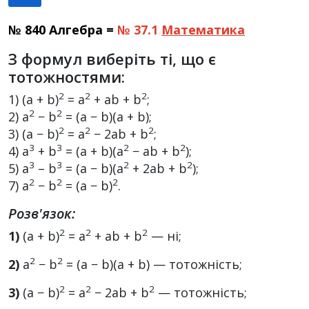
№ 840 Алгебра =
№ 37.1
Математика
З формул виберіть ті, що є
тотожностями:
2
2
2
1) (a + b)
= a
+ ab + b
;
2
2
2) a
− b
= (a − b)(a + b);
2
2
2
3) (a − b)
= a
− 2ab + b
;
3
3
2
2
4) a
+ b
= (a + b)(a
− ab + b
);
3
3
2
2
5) a
– b
= (a − b)(a
+ 2ab + b
);
2
2
2
7) a
− b
= (a − b)
.
Розв'язок:
2
2
2
1)
(a + b)
= a
+ ab + b
— ні;
2
2
2)
a
− b
= (a − b)(a + b) — тотожність;
2
2
2
3)
(a − b)
= a
− 2ab + b
— тотожність;