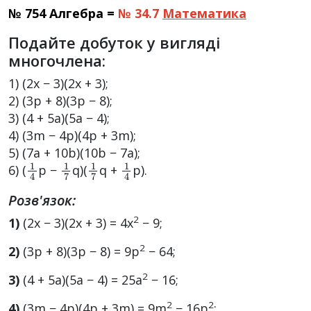
№ 754 Алгебра =
№ 34.7
Математика
Подайте добуток у вигляді
многочлена:
1) (2x − 3)(2x + 3);
2) (3p + 8)(3p − 8);
3) (4 + 5a)(5a − 4);
4) (3m − 4p)(4p + 3m);
5) (7a + 10b)(10b − 7a);
1
4
1
7
1
7
1
4
6) (
p −
q)(
q +
p).
Розв'язок:
2
1)
(2x − 3)(2x + 3) = 4x
− 9;
2
2)
(3p + 8)(3p − 8) = 9p
− 64;
2
3)
(4 + 5a)(5a − 4) = 25a
− 16;
2
2
4)
(3m − 4p)(4p + 3m) = 9m
− 16p
;