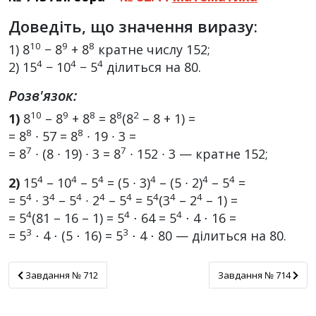
Доведіть, що значення виразу:
10
9
8
1) 8
− 8
+ 8
кратне числу 152;
4
4
4
2) 15
− 10
− 5
ділиться на 80.
Розв'язок:
10
9
8
8
2
1)
8
– 8
+ 8
= 8
(8
– 8 + 1) =
8
8
= 8
∙ 57 = 8
∙ 19 ∙ 3 =
7
7
= 8
∙ (8 ∙ 19) ∙ 3 = 8
∙ 152 ∙ 3 — кратне 152;
4
4
4
4
4
4
2)
15
– 10
– 5
= (5 ∙ 3)
– (5 ∙ 2)
– 5
=
4
4
4
4
4
4
4
4
= 5
∙ 3
– 5
∙ 2
– 5
= 5
(3
– 2
– 1) =
4
4
4
= 5
(81 – 16 – 1) = 5
⋅ 64 = 5
⋅ 4 ⋅ 16 =
3
3
= 5
⋅ 4 ⋅ (5 ⋅ 16) = 5
⋅ 4 ⋅ 80 — ділиться на 80.
Завдання № 712
Завдання № 714
Завдання № 712
Завдання № 714