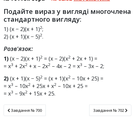
Подайте вираз у вигляді многочлена
стандартного вигляду:
2
1) (x − 2)(x + 1)
;
2
2) (x + 1)(x − 5)
.
Розв'язок:
2
2
1)
(x − 2)(x + 1)
= (х – 2)(x
+ 2x + 1) =
3
2
2
3
= x
+ 2х
+ х – 2x
– 4x – 2 = x
– 3x – 2;
2
2
2)
(x + 1)(x − 5)
= (x + 1)(x
– 10x + 25) =
3
2
2
= x
– 10x
+ 25x + x
– 10x + 25 =
3
2
= x
– 9х
+ 15x + 25.
Завдання № 700
Завдання № 702
Завдання № 700
Завдання № 702