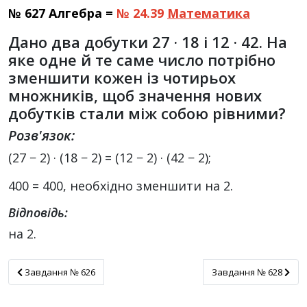
№ 627 Алгебра =
№ 24.39
Математика
Дано два добутки 27 · 18 і 12 · 42. На
яке одне й те саме число потрібно
зменшити кожен із чотирьох
множників, щоб значення нових
добутків стали між собою рівними?
Розв'язок:
(27 − 2) · (18 − 2) = (12 − 2) · (42 − 2);
400 = 400, необхідно зменшити на 2.
Відповідь:
на 2.
Завдання № 626
Завдання № 628
Завдання № 626
Завдання № 628