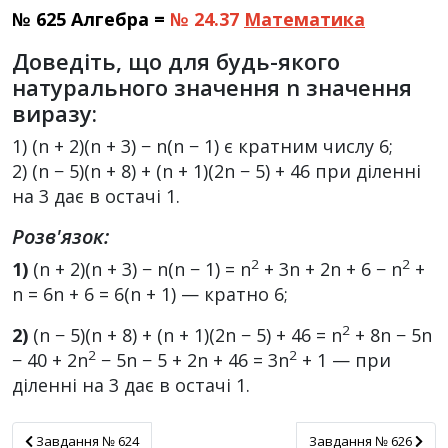
№ 625 Алгебра =
№ 24.37
Математика
Доведіть, що для будь-якого
натурального значення n значення
виразу:
1) (n + 2)(n + 3) − n(n − 1) є кратним числу 6;
2) (n − 5)(n + 8) + (n + 1)(2n − 5) + 46 при діленні
на 3 дає в остачі 1.
Розв'язок:
2
2
1)
(n + 2)(n + 3) − n(n − 1) = n
+ 3n + 2n + 6 − n
+
n = 6n + 6 = 6(n + 1) — кратно 6;
2
2)
(n − 5)(n + 8) + (n + 1)(2n − 5) + 46 = n
+ 8n − 5n
2
2
− 40 + 2n
− 5n − 5 + 2n + 46 = 3n
+ 1 — при
діленні на 3 дає в остачі 1.
Завдання № 624
Завдання № 626
Завдання № 624
Завдання № 626