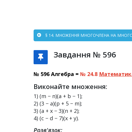
§ 14. МНОЖЕННЯ МНОГОЧЛЕНА НА МНОГОЧ
Завдання № 596
№ 596 Алгебра =
№ 24.8
Математик
Виконайте множення:
1) (m − n)(a + b − 1);
2) (3 − a)(p + 5 − m);
3) (a + x − 3)(n + 2);
4) (c − d − 7)(x + y).
Розв'язок: