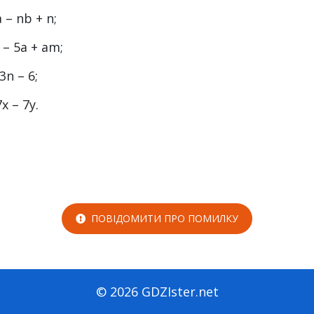
 – nb + n;
 – 5a + am;
3n – 6;
7x – 7y.
ПОВІДОМИТИ ПРО ПОМИЛКУ
© 2026 GDZIster.net