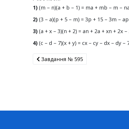
1)
(m – n)(а + b – 1) = mа + mb – m – nа
2)
(3 – а)(р + 5 – m) = 3р + 15 – 3m – ар
3)
(а + х – 3)(n + 2) = an + 2а + хn + 2х – 
4)
(c – d – 7)(х + у) = cx – су – dx – dy – 
Завдання № 595
Завдання № 595