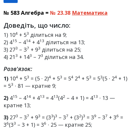
№ 583 Алгебра =
№ 23.38
Математика
Доведіть, що число:
4
3
1) 10
+ 5
ділиться на 9;
15
14
13
2) 4
– 4
+ 4
ділиться на 13;
3
7
3
3) 27
– З
+ 9
ділиться на 25;
3
3
3
4) 21
+ 14
– 7
ділиться на 34.
Розв'язок:
4
3
4
3
4
4
3
3
4
1)
10
+ 5
= (5 ∙ 2)
+ 5
= 5
2
+ 5
= 5
(5 ∙ 2
+ 1)
3
= 5
∙ 81 — кратне 9;
15
14
13
13
2
13
2)
4
– 4
+ 4
= 4
(4
– 4 + 1) = 4
∙ 13 —
кратне 13;
3
7
3
3
3
7
2
3
9
7
6
3)
27
– 3
+ 9
= (3
)
– 3
+ (3
)
= 3
– 3
+ 3
=
6
3
6
3
(3
– 3 + 1) = 3
∙ 25 — кратне 25;