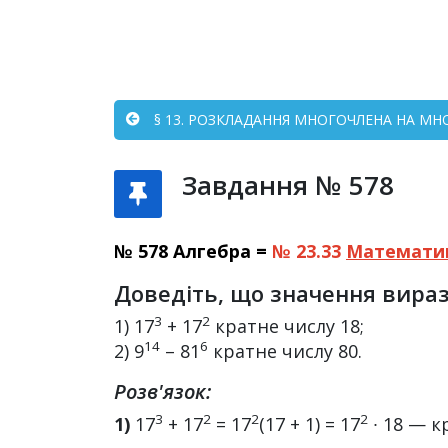
§ 13. РОЗКЛАДАННЯ МНОГОЧЛЕНА НА М
Завдання № 578
№ 578 Алгебра =
№ 23.33
Математи
Доведіть, що значення вираз
3
2
1) 17
+ 17
кратне числу 18;
14
6
2) 9
– 81
кратне числу 80.
Розв'язок:
3
2
2
2
1)
17
+ 17
= 17
(17 + 1) = 17
∙ 18 — к